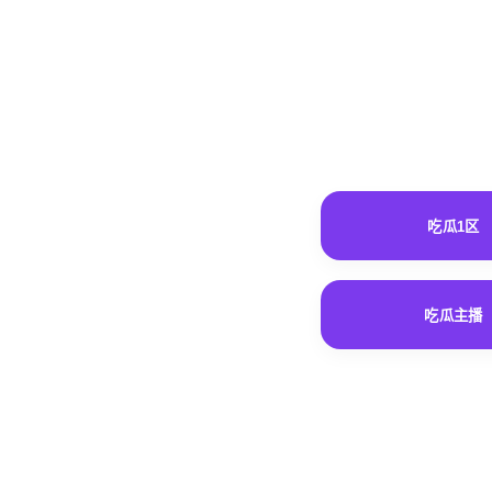
吃瓜1区
吃瓜主播